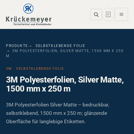
Skip to main navigation
Skip to main content
Skip to page footer
PRODUKTE
SELBSTKLEBENDE FOLIE
3M POLYESTERFOLIEN, SILVER MATTE, 1500 MM X 250
M
3M · SELBSTKLEBENDE FOLIE
3M Polyesterfolien, Silver Matte,
1500 mm x 250 m
3M Polyesterfolien Silver Matte – bedruckbar,
selbstklebend, 1500 mm x 250 m; glänzende
Oberfläche für langlebige Etiketten.