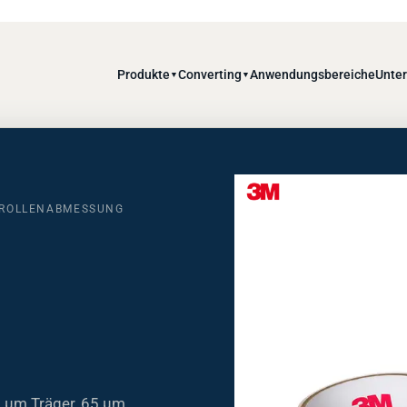
Produkte
Converting
Anwendungsbereiche
Unte
▼
▼
E ROLLENABMESSUNG
0 µm Träger, 65 µm