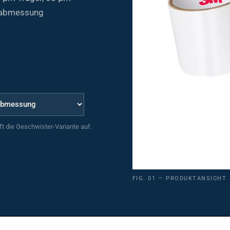
enabmessung
uft die Geschwister-Variante auf.
FIG. 01 — PRODUKTANSICHT