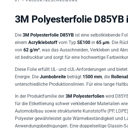
3M Polyesterfolie D85YB 
Die
3M Polyesterfolie D85YB
ist eine selbstklebende Fo
einem
Acrylklebstoff
vom Typ
SE100
in
65 µm
. Die Rüc
von
62 g/m²
, was das Ausschneiden, Verkleben und Abro
ist
bedruckbar
und sorgt für eine hochwertige Farbwirku
Diese Folie erfüllt UL- und cUL-Anforderungen und bietet
Energie. Die
Jumbobreite
beträgt
1500 mm
, die
Rollen
unterschiedliche Produktionslinien. Für eine lange Halt
In der Produktfamilie der
3M Polyesterfolien
wird D85YB 
für die Etikettierung schwer verklebender Materialien wi
Automobilbau sowie strukturierte Kunststoffe (PP, LDPE
Polyester gewährleistet gute Wärmebeständigkeit und La
Anwendungsbedingungen. Eine doppelseitige Glassin-S