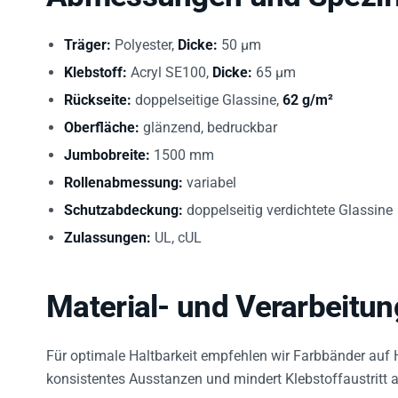
Träger:
Polyester,
Dicke:
50 µm
Klebstoff:
Acryl SE100,
Dicke:
65 µm
Rückseite:
doppelseitige Glassine,
62 g/m²
Oberfläche:
glänzend, bedruckbar
Jumbobreite:
1500 mm
Rollenabmessung:
variabel
Schutzabdeckung:
doppelseitig verdichtete Glassine
Zulassungen:
UL, cUL
Material- und Verarbeitu
Für optimale Haltbarkeit empfehlen wir Farbbänder auf
konsistentes Ausstanzen und mindert Klebstoffaustritt a