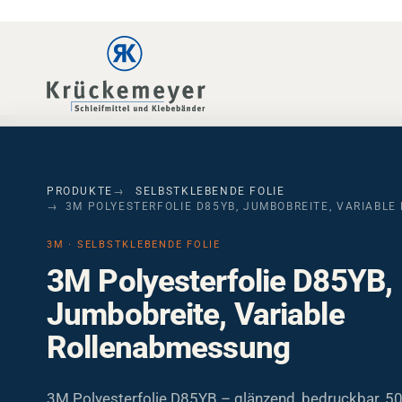
Skip to main navigation
Skip to main content
Skip to page footer
PRODUKTE
SELBSTKLEBENDE FOLIE
3M POLYESTERFOLIE D85YB, JUMBOBREITE, VARIABL
3M · SELBSTKLEBENDE FOLIE
3M Polyesterfolie D85YB,
Jumbobreite, Variable
Rollenabmessung
3M Polyesterfolie D85YB – glänzend, bedruckbar, 5