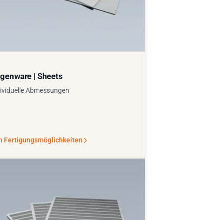
genware | Sheets
ividuelle Abmessungen
n Fertigungsmöglichkeiten