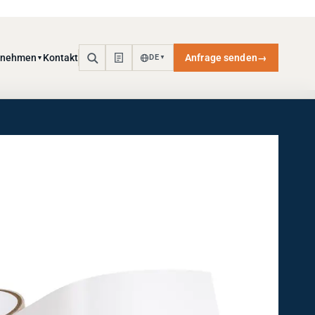
rnehmen
Kontakt
Anfrage senden
→
DE
▼
▼