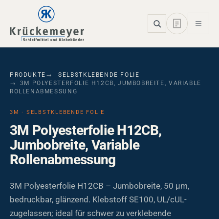
Skip to main navigation
Skip to main content
Skip to page footer
PRODUKTE
SELBSTKLEBENDE FOLIE
3M POLYESTERFOLIE H12CB, JUMBOBREITE, VARIABLE
ROLLENABMESSUNG
3M · SELBSTKLEBENDE FOLIE
3M Polyesterfolie H12CB,
Jumbobreite, Variable
Rollenabmessung
3M Polyesterfolie H12CB – Jumbobreite, 50 µm,
bedruckbar, glänzend. Klebstoff SE100, UL/cUL-
zugelassen; ideal für schwer zu verklebende