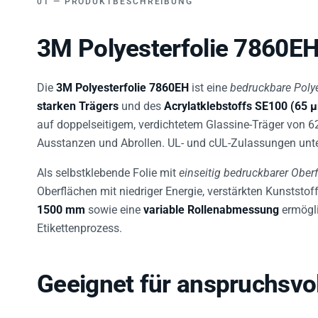
3M Polyesterfolie 7860EH
Die
3M Polyesterfolie 7860EH
ist eine
bedruckbare Polye
starken Trägers
und des
Acrylatklebstoffs SE100 (65 
auf doppelseitigem, verdichtetem Glassine-Träger von 6
Ausstanzen und Abrollen. UL- und cUL-Zulassungen unter
Als selbstklebende Folie mit
einseitig bedruckbarer Ober
Oberflächen mit niedriger Energie, verstärkten Kunstst
1500 mm
sowie eine
variable Rollenabmessung
ermögli
Etikettenprozess.
Geeignet für anspruchsvo
Der SE100 Klebstoff bietet eine starke Haftung auf Mate