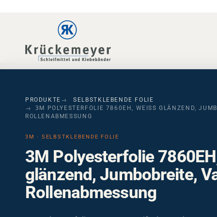
Skip to main navigation
Skip to main content
Skip to page footer
PRODUKTE
SELBSTKLEBENDE FOLIE
3M POLYESTERFOLIE 7860EH, WEISS GLÄNZEND, JUMBO
OLLENABMESSUNG
3M · SELBSTKLEBENDE FOLIE
3M Polyesterfolie 7860EH
glänzend, Jumbobreite, Va
Rollenabmessung
3M Polyesterfolie 7860EH – Weiß glänzend, 1500 