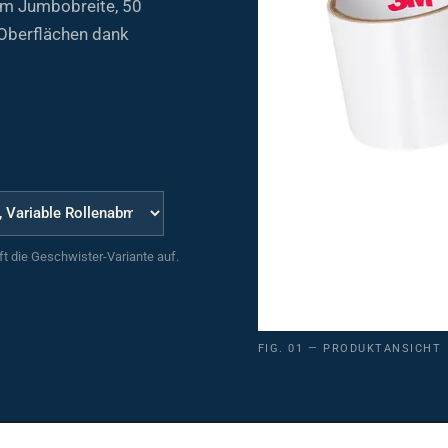
 Oberflächen dank
uft die Geschwister-Variante auf.
FIG. 01 — PRODUKTANSICHT