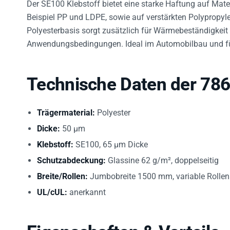
Beispiel PP und LDPE, sowie auf verstärkten Polypropy
Polyesterbasis sorgt zusätzlich für Wärmebeständigkeit
Anwendungsbedingungen. Ideal im Automobilbau und für
Technische Daten der 78
Trägermaterial:
Polyester
Dicke:
50 µm
Klebstoff:
SE100, 65 µm Dicke
Schutzabdeckung:
Glassine 62 g/m², doppelseitig
Breite/Rollen:
Jumbobreite 1500 mm, variable Roll
UL/cUL:
anerkannt
Eigenschaften & Vorteile