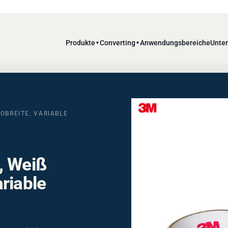
Produkte
Converting
Anwendungsbereiche
Unte
▼
▼
BREITE, VARIABLE R
, Weiß
riable
mm Jumbobreite, 50