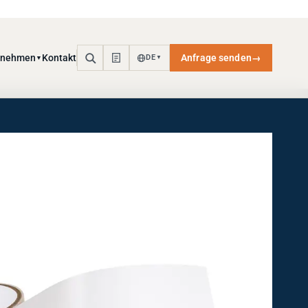
rnehmen
Kontakt
Anfrage senden
→
DE
▼
▼