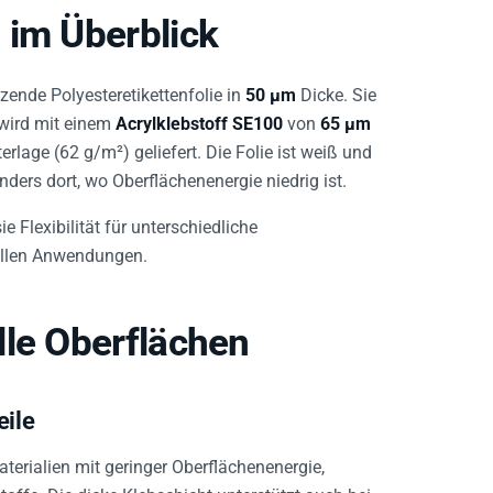
 im Überblick
zende Polyesteretikettenfolie in
50 µm
Dicke. Sie
 wird mit einem
Acrylklebstoff SE100
von
65 µm
erlage (62 g/m²) geliefert. Die Folie ist weiß und
ders dort, wo Oberflächenenergie niedrig ist.
 Flexibilität für unterschiedliche
riellen Anwendungen.
lle Oberflächen
eile
terialien mit geringer Oberflächenenergie,
offe. Die dicke Klebschicht unterstützt auch bei