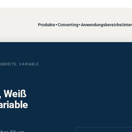
Produkte
Converting
Anwendungsbereiche
Unte
▼
▼
REITE, VARIABLE R
, Weiß
riable
bar, 50 µm,