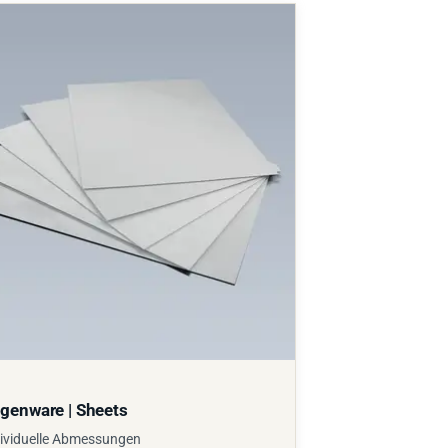
genware | Sheets
ividuelle Abmessungen