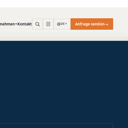
rnehmen
Kontakt
Anfrage senden
→
DE
▼
▼