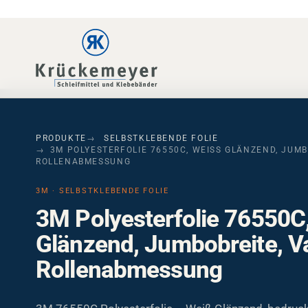
Skip to main navigation
Skip to main content
Skip to page footer
PRODUKTE
SELBSTKLEBENDE FOLIE
3M POLYESTERFOLIE 76550C, WEISS GLÄNZEND, JUMBOB
OLLENABMESSUNG
3M · SELBSTKLEBENDE FOLIE
3M Polyesterfolie 76550C
Glänzend, Jumbobreite, Va
Rollenabmessung
3M 76550C Polyesterfolie – Weiß Glänzend, bedruck