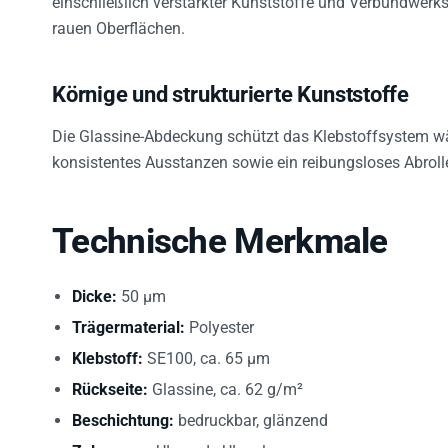
rauen Oberflächen.
Körnige und strukturierte Kunststoffe
Die Glassine-Abdeckung schützt das Klebstoffsystem wä
konsistentes Ausstanzen sowie ein reibungsloses Abrolle
Technische Merkmale
Dicke:
50 µm
Trägermaterial:
Polyester
Klebstoff:
SE100, ca. 65 µm
Rückseite:
Glassine, ca. 62 g/m²
Beschichtung:
bedruckbar, glänzend
Zulassung:
UL- und cUL-gelassen