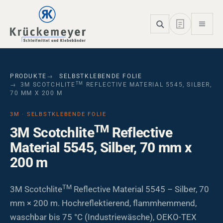
Skip to main navigation
Skip to main content
Skip to page footer
PRODUKTE
SELBSTKLEBENDE FOLIE
TM
3M SCOTCHLITE
REFLECTIVE MATERIAL 5545, SILBER,
70 MM X 200 M
3M · SELBSTKLEBENDE FOLIE
TM
3M Scotchlite
Reflective
Material 5545, Silber, 70 mm x
200 m
TM
3M Scotchlite
Reflective Material 5545 – Silber, 70
mm × 200 m. Hochreflektierend, flammhemmend,
waschbar bis 75 °C (Industriewäsche), OEKO-TEX