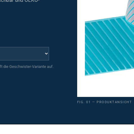
uft die Geschwister-Variante auf.
FIG. 01 — PRODUKTANSICHT