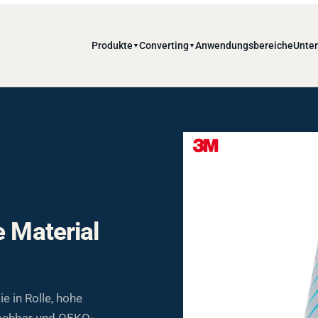
Produkte
Converting
Anwendungsbereiche
Unte
▼
▼
e Material
e in Rolle, hohe
schbar und OEKO-