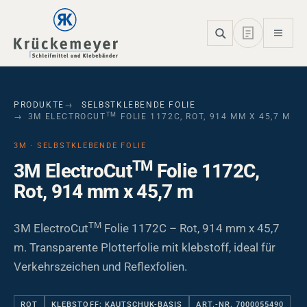
Skip to main navigation
Skip to main content
Skip to page footer
PRODUKTE
SELBSTKLEBENDE FOLIE
TM
3M ELECTROCUT
FOLIE 1172C, ROT, 914 MM X 45,7 M
3M · SELBSTKLEBENDE FOLIE
TM
3M ElectroCut
Folie 1172C,
Rot, 914 mm x 45,7 m
TM
3M ElectroCut
Folie 1172C – Rot, 914 mm x 45,7
m. Transparente Plotterfolie mit klebstoff, ideal für
Verkehrszeichen und Reflexfolien.
ROT
KLEBSTOFF: KAUTSCHUK-BASIS
ART.-NR. 7000055490