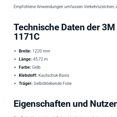
Empfohlene Anwendungen umfassen Verkehrszeichen; ein
Technische Daten der 3M 
1171C
Breite:
1220 mm
Länge:
45,72 m
Farbe:
Gelb
Klebstoff:
Kautschuk-Basis
Träger:
Selbstklebende Folie
Eigenschaften und Nutze
Die Folie lässt sich mit Schneideplottern präzise zuschn