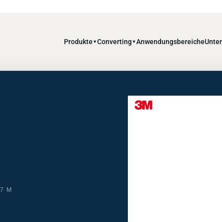
Produkte
Converting
Anwendungsbereiche
Unte
▼
▼
,7 M