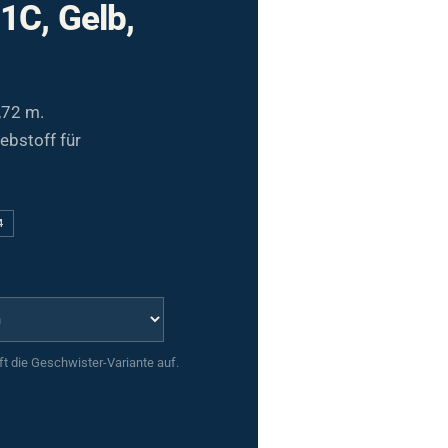
1C, Gelb,
,72 m.
ebstoff für
4
uft die Geschwister-Variante auf.