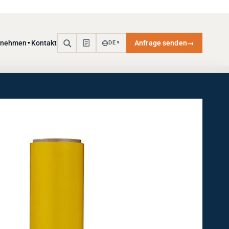
rnehmen
Kontakt
Anfrage senden
→
DE
▼
▼