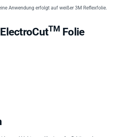
e Anwendung erfolgt auf weißer 3M Reflexfolie.
TM
ElectroCut
Folie
n
eiden und klebt zuverlässig auf reflektierenden