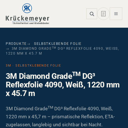
Skip to main navigation
Skip to main content
Skip to page footer
PRODUKTE
SELBSTKLEBENDE FOLIE
TM
3M DIAMOND GRADE
DG³ REFLEXFOLIE 4090, WEISS, 1
220 MM X 45.7 M
3M · SELBSTKLEBENDE FOLIE
TM
3M Diamond Grade
DG³
Reflexfolie 4090, Weiß, 1220 mm
x 45.7 m
TM
3M Diamond Grade
DG³ Reflexfolie 4090, Weiß,
1220 mm x 45,7 m – prismatische Reflektion, ETA-
zugelassen, langlebig und sichtbar bei Nacht.