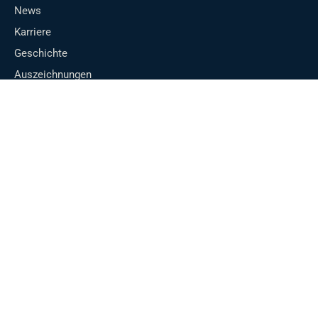
News
Karriere
Geschichte
Auszeichnungen
Vorlesetag
Weihnachtstombola
SERVICE
Anwendungsbereiche
Kontakt
Anfrageliste
Anfrage senden