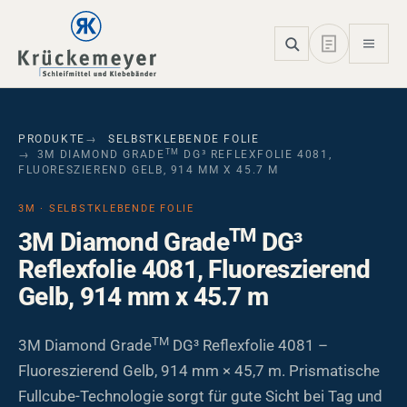
Skip to main navigation
Skip to main content
Skip to page footer
PRODUKTE
SELBSTKLEBENDE FOLIE
TM
3M DIAMOND GRADE
DG³ REFLEXFOLIE 4081,
FLUORESZIEREND GELB, 914 MM X 45.7 M
3M · SELBSTKLEBENDE FOLIE
TM
3M Diamond Grade
DG³
Reflexfolie 4081, Fluoreszierend
Gelb, 914 mm x 45.7 m
TM
3M Diamond Grade
DG³ Reflexfolie 4081 –
Fluoreszierend Gelb, 914 mm × 45,7 m. Prismatische
Fullcube-Technologie sorgt für gute Sicht bei Tag und