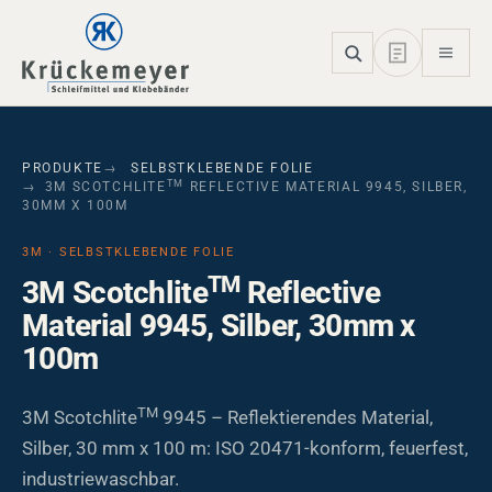
Skip to main navigation
Skip to main content
Skip to page footer
PRODUKTE
SELBSTKLEBENDE FOLIE
TM
3M SCOTCHLITE
REFLECTIVE MATERIAL 9945, SILBER,
30MM X 100M
3M · SELBSTKLEBENDE FOLIE
TM
3M Scotchlite
Reflective
Material 9945, Silber, 30mm x
100m
TM
3M Scotchlite
9945 – Reflektierendes Material,
Silber, 30 mm x 100 m: ISO 20471-konform, feuerfest,
industriewaschbar.