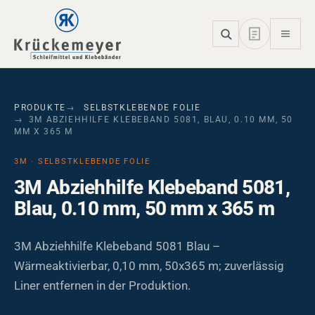
Skip to main navigation
Skip to main content
Skip to page footer
PRODUKTE
SELBSTKLEBENDE FOLIE
3M ABZIEHHILFE KLEBEBAND 5081, BLAU, 0.10 MM, 50
MM X 365 M
3M · SELBSTKLEBENDE FOLIE
3M Abziehhilfe Klebeband 5081,
Blau, 0.10 mm, 50 mm x 365 m
3M Abziehhilfe Klebeband 5081 Blau –
Wärmeaktivierbar, 0,10 mm, 50x365 m; zuverlässig
Liner entfernen in der Produktion.