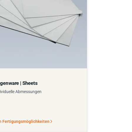
genware | Sheets
ividuelle Abmessungen
n Fertigungsmöglichkeiten