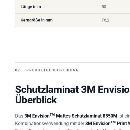
Länge in m
50
Kerngröße in mm
76,2
PRODUKTBESCHREIBUNG
Schutzlaminat 3M Envisi
Überblick
TM
Das
3M Envision
Mattes Schutzlaminat 8550M
ist ei
TM
Kombinationsverwendung mit der
3M Envision
Print 
Folien-Sandwich sorgt es für eine einfache Verarbeitung