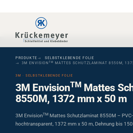
Skip to main navigation
Skip to main content
Skip to page footer
PRODUKTE
SELBSTKLEBENDE FOLIE
TM
3M ENVISION
MATTES SCHUTZLAMINAT 8550M, 137
3M · SELBSTKLEBENDE FOLIE
TM
3M Envision
Mattes Sch
8550M, 1372 mm x 50 m
TM
3M Envision
Mattes Schutzlaminat 8550M – PVC-f
hochtransparent, 1372 mm x 50 m, Dehnung bis 150