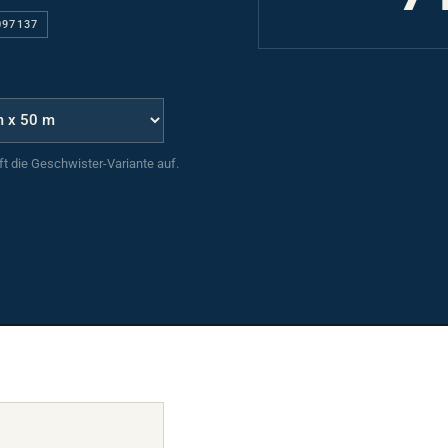
097137
uft die Geschwister-Variante auf.