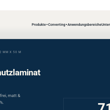
Produkte
Converting
Anwendungsbereiche
Unte
▼
▼
2 MM X 50 M
utzlaminat
rei, matt &
%.
7