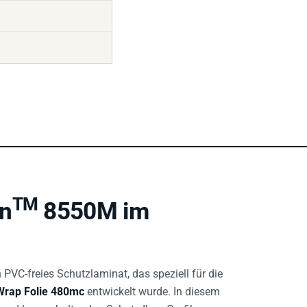
TM
on
8550M im
n PVC-freies Schutzlaminat, das speziell für die
Wrap Folie 480mc
entwickelt wurde. In diesem
 und langanhaltenden Schutz Ihrer Grafiken,