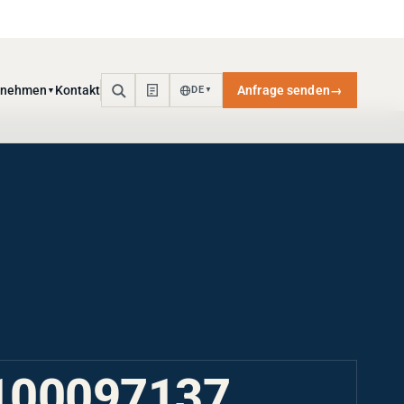
rnehmen
Kontakt
Anfrage senden
→
DE
▼
▼
100097137