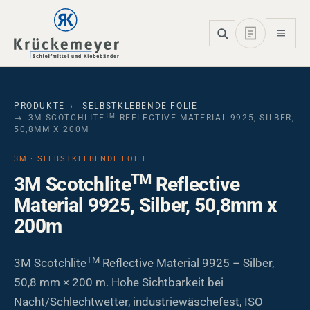
Skip to main navigation
Skip to main content
Skip to page footer
PRODUKTE
SELBSTKLEBENDE FOLIE
TM
3M SCOTCHLITE
REFLECTIVE MATERIAL 9925, SILBER,
50,8MM X 200M
3M · SELBSTKLEBENDE FOLIE
TM
3M Scotchlite
Reflective
Material 9925, Silber, 50,8mm x
200m
TM
3M Scotchlite
Reflective Material 9925 – Silber,
50,8 mm × 200 m. Hohe Sichtbarkeit bei
Nacht/Schlechtwetter, industriewäschefest, ISO