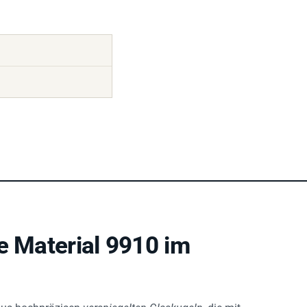
e Material 9910 im
aus hochpräzisen
verspiegelten Glaskugeln
, die mit