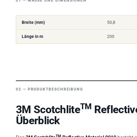
Breite (mm)
50,8
Länge in m
200
PRODUKTBESCHREIBUNG
TM
3M Scotchlite
Reflectiv
Überblick
TM
Das
3M Scotchlite
Reflective Material 9910
besteht 