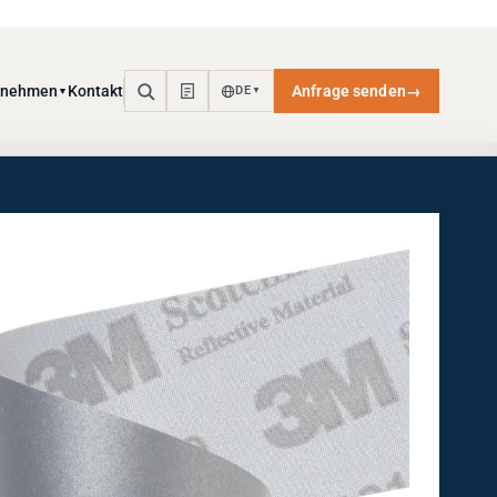
rnehmen
Kontakt
Anfrage senden
→
DE
▼
▼