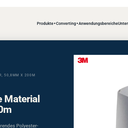
Produkte
Converting
Anwendungsbereiche
Unte
▼
▼
R, 50,8MM X 200M
e Material
00m
erendes Polyester-