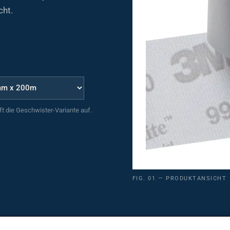
cht.
uft die Geschwister-Variante auf.
FIG. 01 — PRODUKTANSICHT