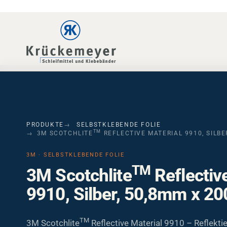
Skip to main navigation
Skip to main content
Skip to page footer
PRODUKTE
SELBSTKLEBENDE FOLIE
TM
3M SCOTCHLITE
REFLECTIVE MATERIAL 9910, SILBE
3M · SELBSTKLEBENDE FOLIE
TM
3M Scotchlite
Reflectiv
9910, Silber, 50,8mm x 2
TM
3M Scotchlite
Reflective Material 9910 – Reflekti