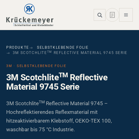
Skip to main navigation
Skip to main content
Skip to page footer
PRODUKTE
SELBSTKLEBENDE FOLIE
TM
3M SCOTCHLITE
REFLECTIVE MATERIAL 9745 SERIE
3M · SELBSTKLEBENDE FOLIE
TM
3M Scotchlite
Reflective
Material 9745 Serie
TM
3M Scotchlite
Reflective Material 9745 –
Hochreflektierendes Reflexmaterial mit
hitzeaktivierbarem Klebstoff, OEKO-TEX 100,
waschbar bis 75 °C Industrie.