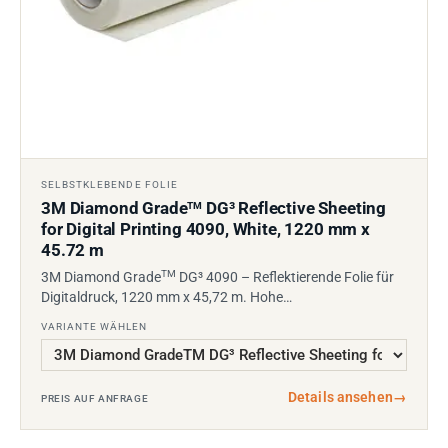
SELBSTKLEBENDE FOLIE
3M Diamond Grade
DG³ Reflective Sheeting
TM
for Digital Printing 4090, White, 1220 mm x
45.72 m
TM
3M Diamond Grade
DG³ 4090 – Reflektierende Folie für
Digitaldruck, 1220 mm x 45,72 m. Hohe…
VARIANTE WÄHLEN
Details ansehen
→
PREIS AUF ANFRAGE