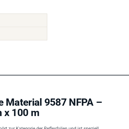
e Material 9587 NFPA –
m x 100 m
ört zur Kategorie der
Reflexfolien
und ist speziell