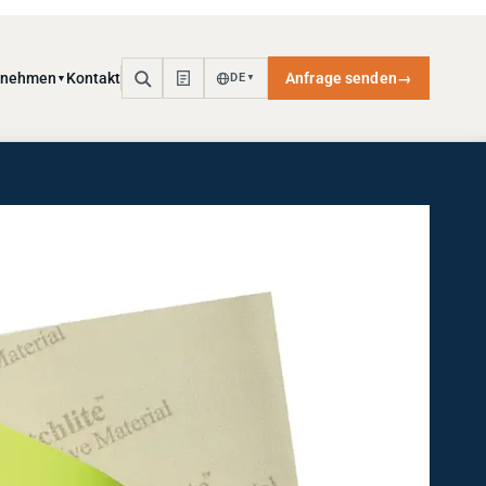
rnehmen
Kontakt
Anfrage senden
→
DE
▼
▼