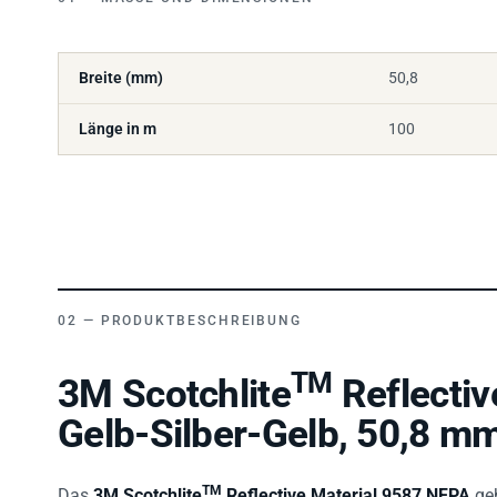
Breite (mm)
50,8
Länge in m
100
PRODUKTBESCHREIBUNG
TM
3M Scotchlite
Reflectiv
Gelb-Silber-Gelb, 50,8 m
TM
Das
3M Scotchlite
Reflective Material 9587 NFPA
geh