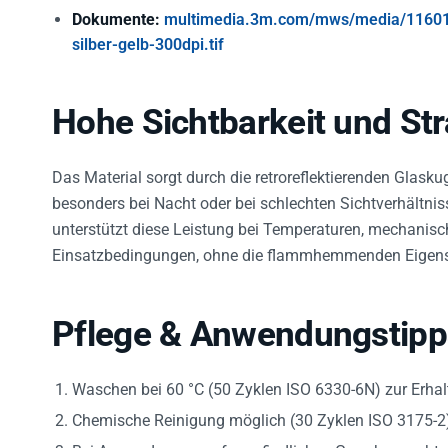
Dokumente:
multimedia.3m.com/mws/media/11601
silber-gelb-300dpi.tif
Hohe Sichtbarkeit und Str
Das Material sorgt durch die retroreflektierenden Glaskug
besonders bei Nacht oder bei schlechten Sichtverhältniss
unterstützt diese Leistung bei Temperaturen, mechani
Einsatzbedingungen, ohne die flammhemmenden Eigensch
Pflege & Anwendungstipp
Waschen bei 60 °C (50 Zyklen ISO 6330-6N) zur Erhalt
Chemische Reinigung möglich (30 Zyklen ISO 3175-2
Bei Anwendungen auf empfindlichen Geweben rechtzei