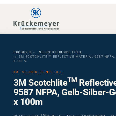
Skip to main navigation
Skip to main content
Skip to page footer
PRODUKTE
SELBSTKLEBENDE FOLIE
TM
3M SCOTCHLITE
REFLECTIVE MATERIAL 9587 NFPA, 
X 100M
3M · SELBSTKLEBENDE FOLIE
TM
3M Scotchlite
Reflectiv
9587 NFPA, Gelb-Silber-G
x 100m
TM
3M Scotchlite
Reflective Material 9587 NFPA – Gel