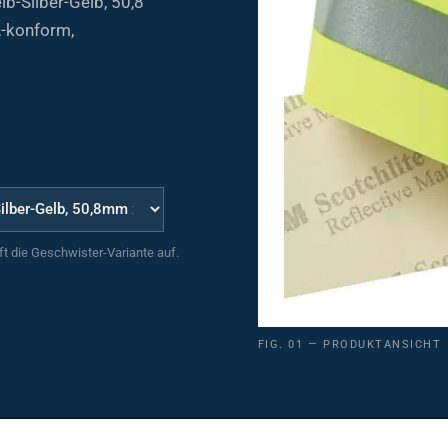
A-konform,
uft die Geschwister-Variante auf.
FIG. 01 — PRODUKTANSICHT