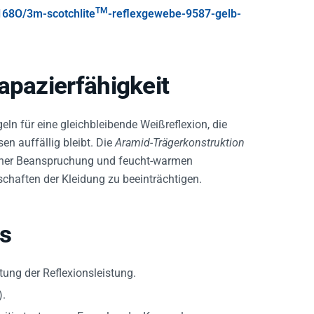
TM
68O/3m-scotchlite
-reflexgewebe-9587-gelb-
apazierfähigkeit
eln für eine gleichbleibende Weißreflexion, die
en auffällig bleibt. Die
Aramid-Trägerkonstruktion
scher Beanspruchung und feucht-warmen
aften der Kleidung zu beeinträchtigen.
s
ung der Reflexionsleistung.
).
tig testen, um Fusseln oder Kornverlagerungen zu