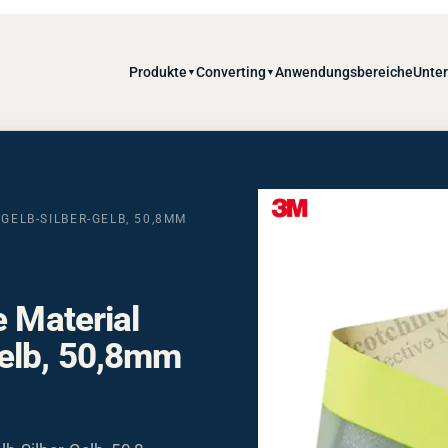
Produkte
Converting
Anwendungsbereiche
Unte
▼
▼
GELB-SILBER-GELB, 50,8MM
e Material
elb, 50,8mm
b-Silber-Gelb, 50,8