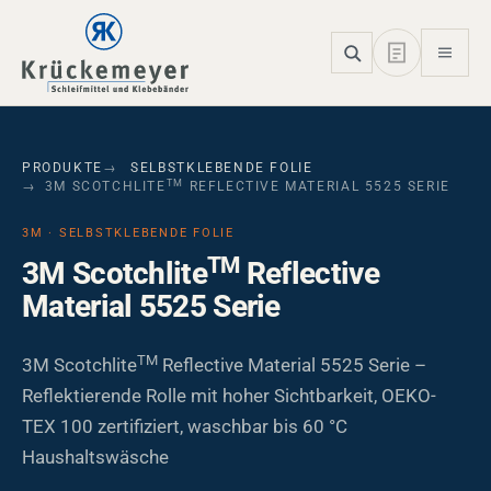
Skip to main navigation
Skip to main content
Skip to page footer
PRODUKTE
SELBSTKLEBENDE FOLIE
TM
3M SCOTCHLITE
REFLECTIVE MATERIAL 5525 SERIE
3M · SELBSTKLEBENDE FOLIE
TM
3M Scotchlite
Reflective
Material 5525 Serie
TM
3M Scotchlite
Reflective Material 5525 Serie –
Reflektierende Rolle mit hoher Sichtbarkeit, OEKO-
TEX 100 zertifiziert, waschbar bis 60 °C
Haushaltswäsche