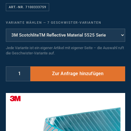
ART.-NR. 7100333759
VARIANTE WÄHLEN
—
7 GESCHWISTER-VARIANTEN
Jede Variante ist ein eigener Artikel mit eigener Seite – die Auswahl ruft
die Geschwister-Variante auf.