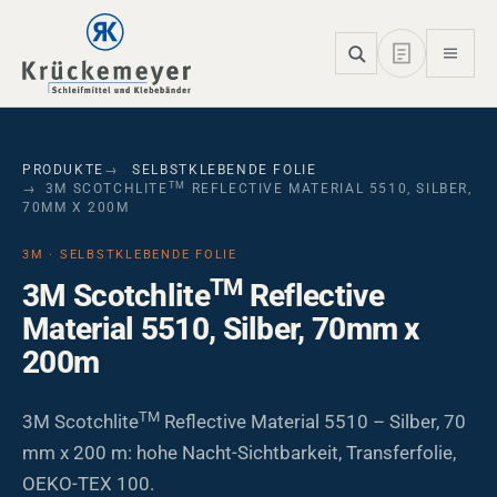
Skip to main navigation
Skip to main content
Skip to page footer
PRODUKTE
SELBSTKLEBENDE FOLIE
TM
3M SCOTCHLITE
REFLECTIVE MATERIAL 5510, SILBER,
70MM X 200M
3M · SELBSTKLEBENDE FOLIE
TM
3M Scotchlite
Reflective
Material 5510, Silber, 70mm x
200m
TM
3M Scotchlite
Reflective Material 5510 – Silber, 70
mm x 200 m: hohe Nacht-Sichtbarkeit, Transferfolie,
OEKO-TEX 100.