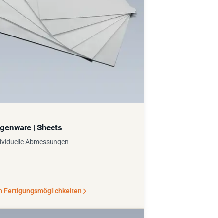
genware | Sheets
ividuelle Abmessungen
n Fertigungsmöglichkeiten