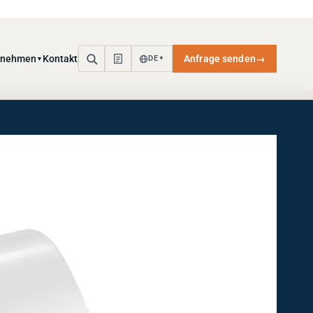
rnehmen
Kontakt
Anfrage senden
→
DE
▼
▼