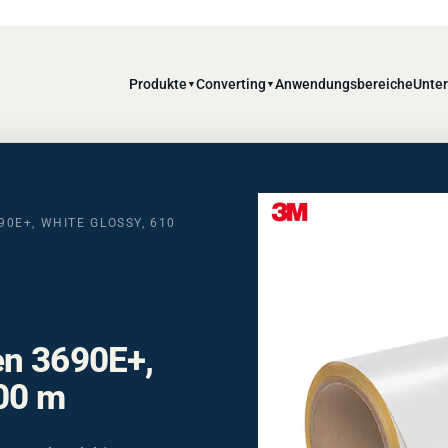
Produkte
Converting
Anwendungsbereiche
Unte
▼
▼
0E+, WHITE GLOSSY, 610
en 3690E+,
00 m
0 m – langlebiges