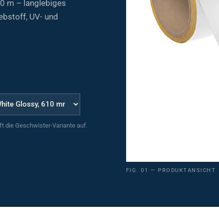
ebstoff, UV- und
uft die Geschwister-Variante auf.
FIG. 01 — PRODUKTANSICHT