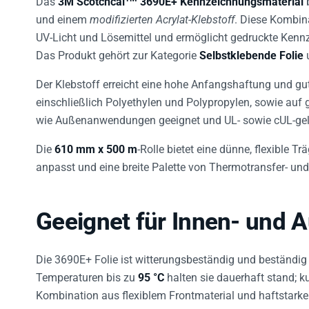
und einem
modifizierten Acrylat-Klebstoff
. Diese Kombina
UV-Licht und Lösemittel und ermöglicht gedruckte Kennz
Das Produkt gehört zur Kategorie
Selbstklebende Folie
u
Der Klebstoff erreicht eine hohe Anfangshaftung und gut
einschließlich Polyethylen und Polypropylen, sowie auf 
wie Außenanwendungen geeignet und UL- sowie cUL-geli
Die
610 mm x 500 m
-Rolle bietet eine dünne, flexible T
anpasst und eine breite Palette von Thermotransfer- un
Geeignet für Innen- und
Die 3690E+ Folie ist witterungsbeständig und beständig 
Temperaturen bis zu
95 °C
halten sie dauerhaft stand; ku
Kombination aus flexiblem Frontmaterial und haftstarke
Kennzeichnungen auf Oberflächen mit geringer Energie,