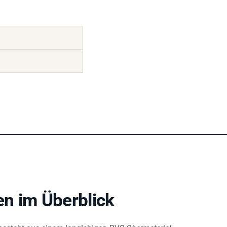
n im Überblick
esteht aus einem langlebigen
PVC-Obermaterial