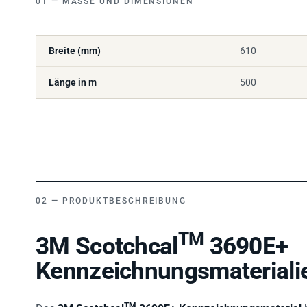
Breite (mm)
610
Länge in m
500
PRODUKTBESCHREIBUNG
TM
3M Scotchcal
3690E+
Kennzeichnungsmaterialie
TM
Das
3M Scotchcal
3690E+ Kennzeichnungsmaterial
b