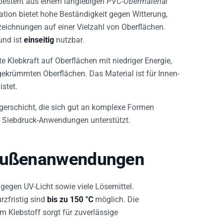
tion bietet hohe Beständigkeit gegen Witterung,
eichnungen auf einer Vielzahl von Oberflächen.
nd ist
einseitig
nutzbar.
e Klebkraft auf Oberflächen mit niedriger Energie,
gekrümmten Oberflächen. Das Material ist für Innen-
stet.
rägerschicht, die sich gut an komplexe Formen
d Siebdruck-Anwendungen unterstützt.
 Außenanwendungen
gegen UV-Licht sowie viele Lösemittel.
rzfristig sind
bis zu 150 °C
möglich. Die
m Klebstoff sorgt für zuverlässige
 wie PE oder Strukturlacke, auch auf gekrümmten