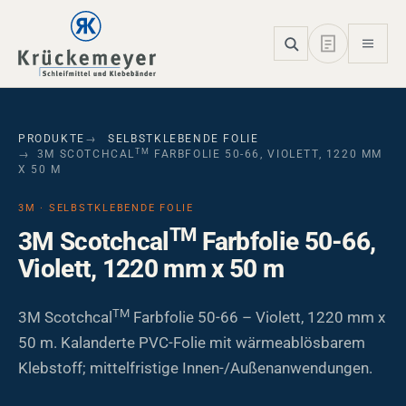
Skip to main navigation
Skip to main content
Skip to page footer
PRODUKTE
SELBSTKLEBENDE FOLIE
TM
3M SCOTCHCAL
FARBFOLIE 50-66, VIOLETT, 1220 MM
X 50 M
3M · SELBSTKLEBENDE FOLIE
TM
3M Scotchcal
Farbfolie 50-66,
Violett, 1220 mm x 50 m
TM
3M Scotchcal
Farbfolie 50-66 – Violett, 1220 mm x
50 m. Kalanderte PVC-Folie mit wärmeablösbarem
Klebstoff; mittelfristige Innen-/Außenanwendungen.