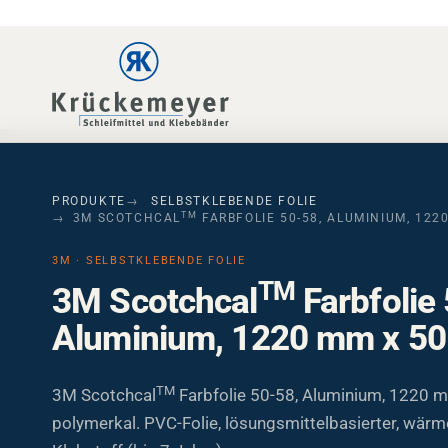
Skip to main navigation
Skip to main content
Skip to page footer
PRODUKTE
SELBSTKLEBENDE FOLIE
TM
3M SCOTCHCAL
FARBFOLIE 50-58, ALUMINIUM, 122
3M · SELBSTKLEBENDE FOLIE
TM
3M Scotchcal
Farbfolie
Aluminium, 1220 mm x 5
TM
3M Scotchcal
Farbfolie 50-58, Aluminium, 1220 
polymerkal. PVC-Folie, lösungsmittelbasierter, wär
Klebstoff (bis 7 Jahre).