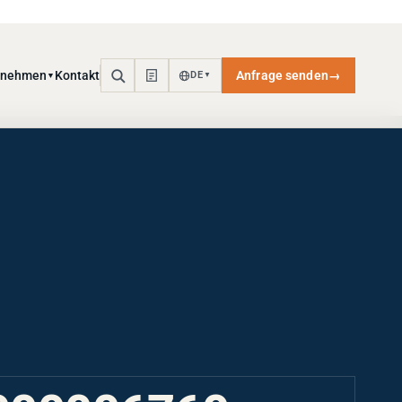
rnehmen
Kontakt
Anfrage senden
→
DE
▼
▼
000006760