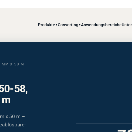
Produkte
Converting
Anwendungsbereiche
Unte
▼
▼
0 MM X 50 M
 50-58,
0 m
mm x 50 m –
meablösbarer
7