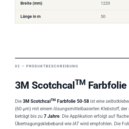
Länge in m
50
PRODUKTBESCHREIBUNG
TM
3M Scotchcal
Farbfolie
TM
Die
3M Scotchcal
Farbfolie 50-58
ist eine
selbstklebe
(60 µm) mit einem
lösungsmittelbasierten Klebstoff
, de
beträgt bis zu
7 Jahre
. Die Applikation erfolgt auf flac
Übertragungsklebeband wie
IAT
wird empfohlen. Die Fol
Breite
und
50 m Länge
.