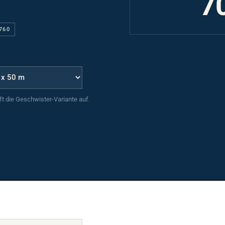
760
uft die Geschwister-Variante auf.