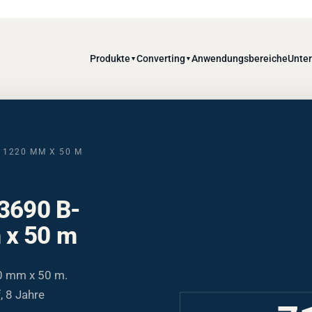
Produkte
Converting
Anwendungsbereiche
Unte
▼
▼
, 1220 MM X 50 M
 3690 B-
 x 50 m
0 mm x 50 m.
, 8 Jahre
7