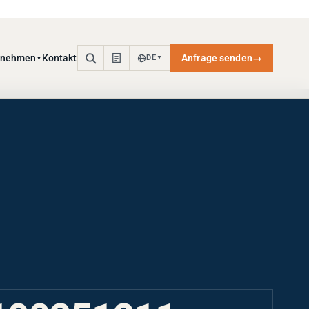
rnehmen
Kontakt
Anfrage senden
→
DE
▼
▼
100251211