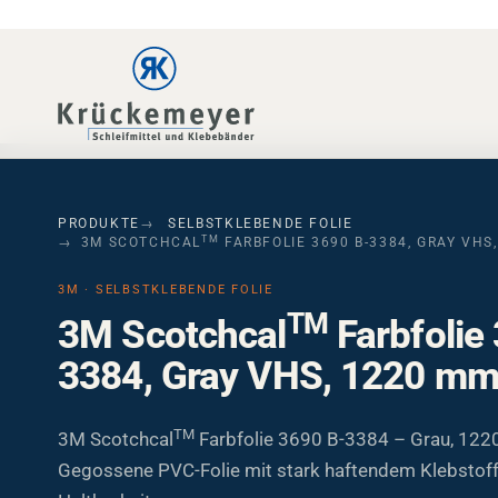
Skip to main navigation
Skip to main content
Skip to page footer
PRODUKTE
SELBSTKLEBENDE FOLIE
TM
3M SCOTCHCAL
FARBFOLIE 3690 B-3384, GRAY VHS
3M · SELBSTKLEBENDE FOLIE
TM
3M Scotchcal
Farbfolie
3384, Gray VHS, 1220 mm
TM
3M Scotchcal
Farbfolie 3690 B-3384 – Grau, 122
Gegossene PVC-Folie mit stark haftendem Klebstoff
Haltbarkeit.