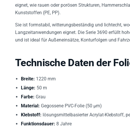
eignet, wie rauen oder porösen Strukturen, Hammerschl
Kunststoffen (PE, PP).
Sie ist formstabil, witterungsbeständig und lichtecht, wo
Langzeitanwendungen eignet. Die Serie 3690 erfüllt hoh
und ist ideal für Außeneinsätze, Konturfolgen und Fahr
Technische Daten der Foli
Breite:
1220 mm
Länge:
50 m
Farbe:
Grau
Material:
Gegossene PVC-Folie (50 µm)
Klebstoff:
lösungsmittelbasierter Acrylat-Klebstoff, 
Funktionsdauer:
8 Jahre
Anwendung:
Konturfolgend auch in leichte Sicken un