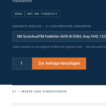
GRAU
ART.-NR. 7100251211
VARIANTE WÄHLEN
—
21 GESCHWISTER-VARIANTEN
Jede Variante ist ein eigener Artikel mit eigener Seite – die Auswahl r
MASSE UND DIMENSIONEN
Breite (mm)
1220