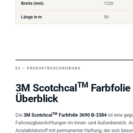
Länge in m
50
PRODUKTBESCHREIBUNG
TM
3M Scotchcal
Farbfolie
Überblick
TM
Die
3M Scotchcal
Farbfolie 3690 B-3384
ist eine geg
Fahrzeugbeschriftungen im Innen- und Außenbereich. Aus
Acrylatklebstoff
mit permanenter Haftung, der sich beso