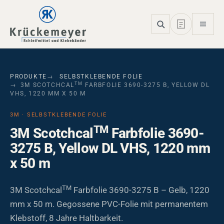
Skip to main navigation
Skip to main content
Skip to page footer
PRODUKTE
SELBSTKLEBENDE FOLIE
TM
3M SCOTCHCAL
FARBFOLIE 3690-3275 B, YELLOW DL
VHS, 1220 MM X 50 M
3M · SELBSTKLEBENDE FOLIE
TM
3M Scotchcal
Farbfolie 3690-
3275 B, Yellow DL VHS, 1220 mm
x 50 m
TM
3M Scotchcal
Farbfolie 3690-3275 B – Gelb, 1220
mm x 50 m. Gegossene PVC-Folie mit permanentem
Klebstoff, 8 Jahre Haltbarkeit.