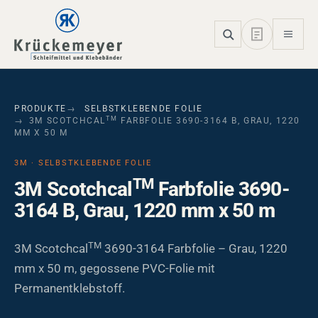
Skip to main navigation
Skip to main content
Skip to page footer
PRODUKTE
SELBSTKLEBENDE FOLIE
TM
3M SCOTCHCAL
FARBFOLIE 3690-3164 B, GRAU, 1220
MM X 50 M
3M · SELBSTKLEBENDE FOLIE
TM
3M Scotchcal
Farbfolie 3690-
3164 B, Grau, 1220 mm x 50 m
TM
3M Scotchcal
3690-3164 Farbfolie – Grau, 1220
mm x 50 m, gegossene PVC-Folie mit
Permanentklebstoff.