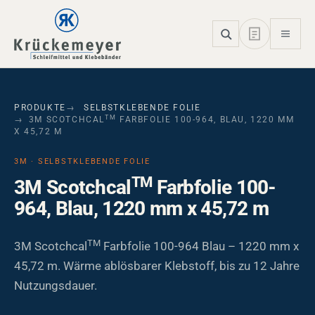
Skip to main navigation
Skip to main content
Skip to page footer
PRODUKTE
SELBSTKLEBENDE FOLIE
TM
3M SCOTCHCAL
FARBFOLIE 100-964, BLAU, 1220 MM
X 45,72 M
3M · SELBSTKLEBENDE FOLIE
TM
3M Scotchcal
Farbfolie 100-
964, Blau, 1220 mm x 45,72 m
TM
3M Scotchcal
Farbfolie 100-964 Blau – 1220 mm x
45,72 m. Wärme ablösbarer Klebstoff, bis zu 12 Jahre
Nutzungsdauer.