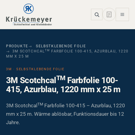
Skip to main navigation
Skip to main content
Skip to page footer
PRODUKTE
SELBSTKLEBENDE FOLIE
TM
3M SCOTCHCAL
FARBFOLIE 100-415, AZURBLAU, 1220
MM X 25 M
3M · SELBSTKLEBENDE FOLIE
TM
3M Scotchcal
Farbfolie 100-
415, Azurblau, 1220 mm x 25 m
TM
3M Scotchcal
Farbfolie 100-415 – Azurblau, 1220
mm x 25 m. Wärme ablösbar, Funktionsdauer bis 12
Jahre.