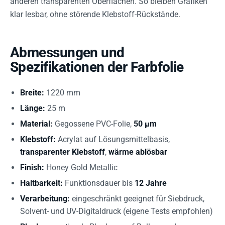
anderen transparenten Oberflächen. So bleiben Grafiken
klar lesbar, ohne störende Klebstoff-Rückstände.
Abmessungen und
Spezifikationen der Farbfolie
Breite:
1220 mm
Länge:
25 m
Material:
Gegossene PVC-Folie,
50 µm
Klebstoff:
Acrylat auf Lösungsmittelbasis,
transparenter Klebstoff
,
wärme ablösbar
Finish:
Honey Gold Metallic
Haltbarkeit:
Funktionsdauer bis
12 Jahre
Verarbeitung:
eingeschränkt geeignet für Siebdruck,
Solvent- und UV-Digitaldruck (eigene Tests empfohlen)