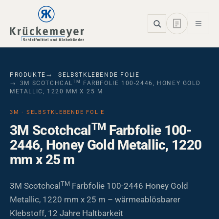
Skip to main navigation
Skip to main content
Skip to page footer
PRODUKTE
SELBSTKLEBENDE FOLIE
TM
3M SCOTCHCAL
FARBFOLIE 100-2446, HONEY GOLD
METALLIC, 1220 MM X 25 M
3M · SELBSTKLEBENDE FOLIE
TM
3M Scotchcal
Farbfolie 100-
2446, Honey Gold Metallic, 1220
mm x 25 m
TM
3M Scotchcal
Farbfolie 100-2446 Honey Gold
Metallic, 1220 mm x 25 m – wärmeablösbarer
Klebstoff, 12 Jahre Haltbarkeit