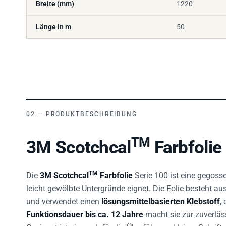
Länge in m
50
PRODUKTBESCHREIBUNG
TM
3M Scotchcal
Farbfolie
TM
Die
3M Scotchcal
Farbfolie
Serie 100 ist eine gegos
leicht gewölbte Untergründe eignet. Die Folie besteht au
und verwendet einen
lösungsmittelbasierten Klebstoff
,
Funktionsdauer bis ca. 12 Jahre
macht sie zur zuverläs
Geeignet ist sie auch für die Überführung kleiner Schrift