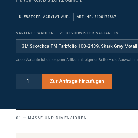
KLEBSTOFF: ACRYLAT AUF…
ART.-NR. 7100174867
VARIANTE WÄHLEN
—
21 GESCHWISTER-VARIANTEN
Jede Variante ist ein eigener Artikel mit eigener Seite – die Auswahl r
MASSE UND DIMENSIONEN
Breite (mm)
1220