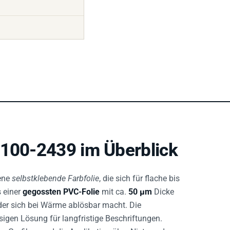
 100-2439 im Überblick
sene
selbstklebende Farbfolie
, die sich für flache bis
s einer
gegossten PVC-Folie
mit ca.
50 µm
Dicke
 der sich bei Wärme ablösbar macht. Die
sigen Lösung für langfristige Beschriftungen.
en, Grafiken und die Applikation über Nieten oder