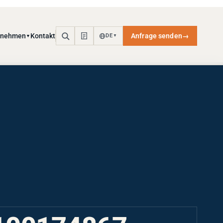
rnehmen
Kontakt
Anfrage senden
→
DE
▼
▼
100174867