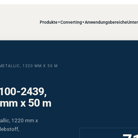
Produkte
Converting
Anwendungsbereiche
Unte
▼
▼
METALLIC, 1220 MM X 50 M
 100-2439,
0 mm x 50 m
allic, 1220 mm x
ebstoff,
7