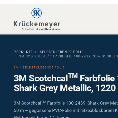
Skip to main navigation
Skip to main content
Skip to page footer
PRODUKTE
SELBSTKLEBENDE FOLIE
TM
3M SCOTCHCAL
FARBFOLIE 100-2439, SHARK GREY 
3M · SELBSTKLEBENDE FOLIE
TM
3M Scotchcal
Farbfolie
Shark Grey Metallic, 122
TM
3M Scotchcal
Farbfolie 100-2439, Shark Grey Met
50 m – gegossene PVC-Folie mit hitzeablösbarem Kl
Haltbarkeit bis zu 12 Jahren.