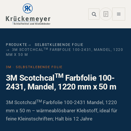
Skip to main navigation
Skip to main content
Skip to page footer
PRODUKTE
SELBSTKLEBENDE FOLIE
TM
3M SCOTCHCAL
FARBFOLIE 100-2431, MANDEL, 1220
MM X 50 M
3M · SELBSTKLEBENDE FOLIE
TM
3M Scotchcal
Farbfolie 100-
2431, Mandel, 1220 mm x 50 m
TM
3M Scotchcal
Farbfolie 100-2431 Mandel, 1220
mm x 50 m – wärmeablösbarer Klebstoff, ideal für
feine Kleinstschriften; Halt bis 12 Jahre