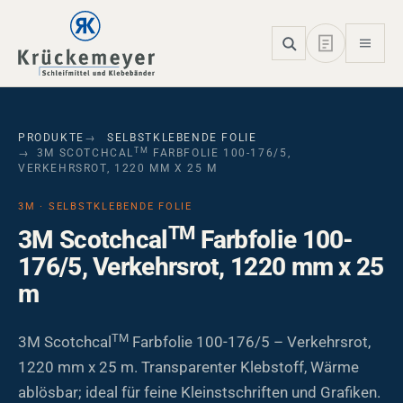
Skip to main navigation
Skip to main content
Skip to page footer
PRODUKTE
SELBSTKLEBENDE FOLIE
TM
3M SCOTCHCAL
FARBFOLIE 100-176/5,
VERKEHRSROT, 1220 MM X 25 M
3M · SELBSTKLEBENDE FOLIE
TM
3M Scotchcal
Farbfolie 100-
176/5, Verkehrsrot, 1220 mm x 25
m
TM
3M Scotchcal
Farbfolie 100-176/5 – Verkehrsrot,
1220 mm x 25 m. Transparenter Klebstoff, Wärme
ablösbar; ideal für feine Kleinstschriften und Grafiken.