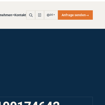
rnehmen
Kontakt
Anfrage senden
→
DE
▼
▼
100174642