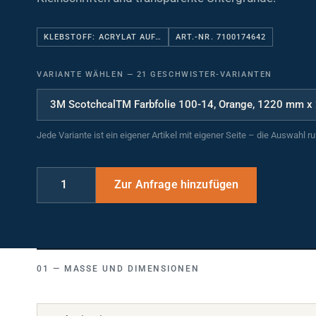
KLEBSTOFF: ACRYLAT AUF…
ART.-NR. 7100174642
VARIANTE WÄHLEN
—
21 GESCHWISTER-VARIANTEN
Jede Variante ist ein eigener Artikel mit eigener Seite – die Auswahl r
MASSE UND DIMENSIONEN
Breite (mm)
1220