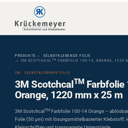
Skip to main navigation
Skip to main content
Skip to page footer
PRODUKTE
SELBSTKLEBENDE FOLIE
TM
3M SCOTCHCAL
FARBFOLIE 100-14, ORANGE, 1220 
3M · SELBSTKLEBENDE FOLIE
TM
3M Scotchcal
Farbfolie
Orange, 1220 mm x 25 m
TM
3M Scotchcal
Farbfolie 100-14 Orange – ablösba
Folie (50 µm) mit lösungsmittelbasierter Klebstoff; i
Kleinschriften und transparente Untergründe.