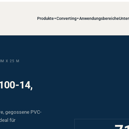
Produkte
Converting
Anwendungsbereiche
Unte
▼
▼
MM X 25 M
 100-14,
re, gegossene PVC-
deal für
7