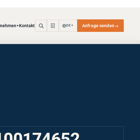
rnehmen
Kontakt
Anfrage senden
→
DE
▼
▼
100174652