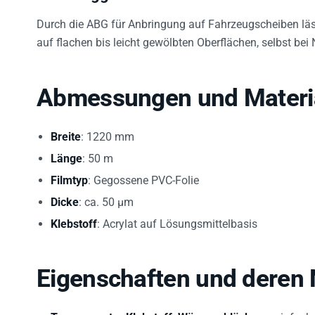
Durch die ABG für Anbringung auf Fahrzeugscheiben lässt
auf flachen bis leicht gewölbten Oberflächen, selbst bei
Abmessungen und Materi
Breite
: 1220 mm
Länge
: 50 m
Filmtyp
: Gegossene PVC-Folie
Dicke
: ca. 50 µm
Klebstoff
: Acrylat auf Lösungsmittelbasis
Eigenschaften und deren
Transparenter Klebstoff, Wärme ablösbar
– einfach