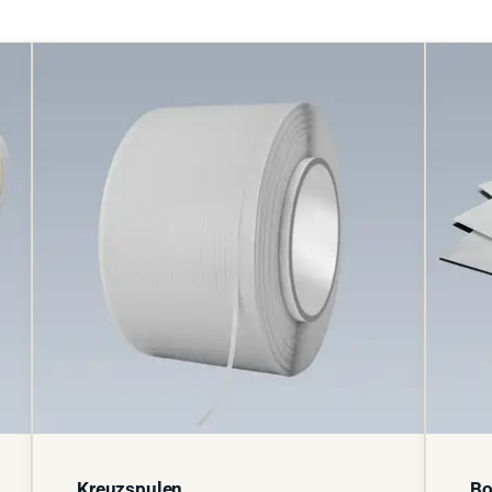
Kreuzspulen
Bo