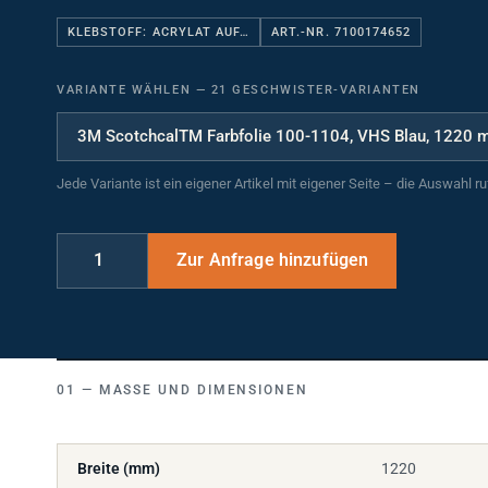
KLEBSTOFF: ACRYLAT AUF…
ART.-NR. 7100174652
VARIANTE WÄHLEN
—
21 GESCHWISTER-VARIANTEN
Jede Variante ist ein eigener Artikel mit eigener Seite – die Auswahl r
MASSE UND DIMENSIONEN
Breite (mm)
1220