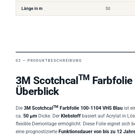
Länge in m
50
PRODUKTBESCHREIBUNG
TM
3M Scotchcal
Farbfolie
Überblick
TM
Die
3M Scotchcal
Farbfolie 100-1104 VHS Blau
ist e
ca.
50 µm
Dicke. Der
Klebstoff
basiert auf Acrylat in Lö
flexible Demontage ermöglicht. Diese Folie eignet sich
eine prognostizierte
Funktionsdauer von bis zu 12 Jahr