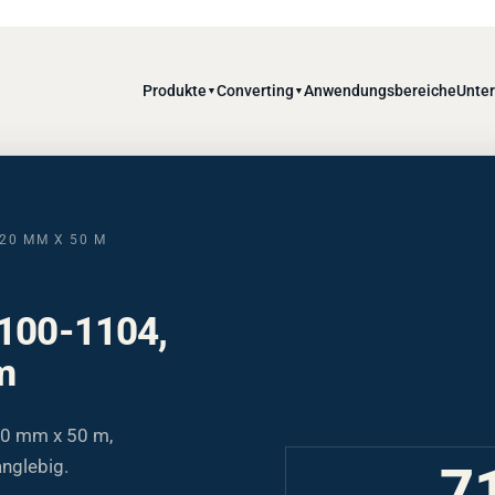
Produkte
Converting
Anwendungsbereiche
Unte
▼
▼
220 MM X 50 M
 100-1104,
m
20 mm x 50 m,
anglebig.
7