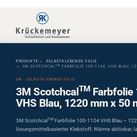
Skip to main navigation
Skip to main content
Skip to page footer
PRODUKTE
SELBSTKLEBENDE FOLIE
TM
3M SCOTCHCAL
FARBFOLIE 100-1104, VHS BLAU, 1
3M · SELBSTKLEBENDE FOLIE
TM
3M Scotchcal
Farbfolie
VHS Blau, 1220 mm x 50 
TM
3M Scotchcal
Farbfolie 100-1104 VHS Blau – 12
lösungsmittelbasierter Klebstoff, Wärme ablösbar, l