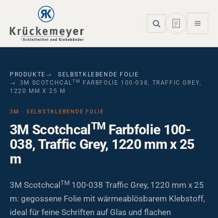
Skip to main navigation
Skip to main content
Skip to page footer
PRODUKTE
SELBSTKLEBENDE FOLIE
TM
3M SCOTCHCAL
FARBFOLIE 100-038, TRAFFIC GREY,
1220 MM X 25 M
3M · SELBSTKLEBENDE FOLIE
TM
3M Scotchcal
Farbfolie 100-
038, Traffic Grey, 1220 mm x 25
m
TM
3M Scotchcal
100-038 Traffic Grey, 1220 mm x 25
m: gegossene Folie mit wärmeablösbarem Klebstoff,
ideal für feine Schriften auf Glas und flachen