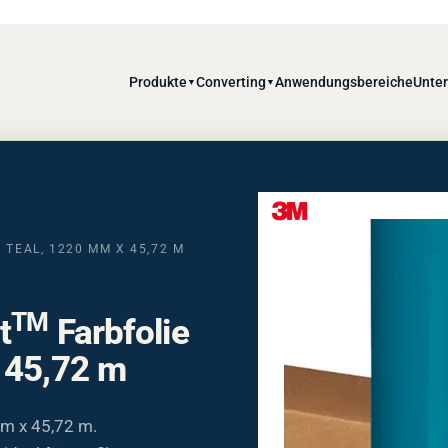
Produkte
Converting
Anwendungsbereiche
Unte
▼
▼
 TEAL, 1220 MM X 45,72 M
TM
t
Farbfolie
 45,72 m
m x 45,72 m.
ideal für Grafiken