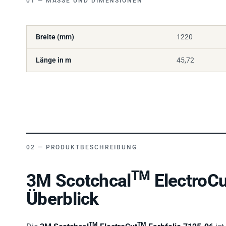
Breite (mm)
1220
Länge in m
45,72
PRODUKTBESCHREIBUNG
TM
3M Scotchcal
ElectroCu
Überblick
TM
TM
Die
3M Scotchcal
ElectroCut
Farbfolie 7125-96
ist