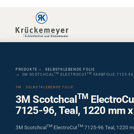
Skip to main navigation
Skip to main content
Skip to page footer
PRODUKTE
SELBSTKLEBENDE FOLIE
TM
TM
3M SCOTCHCAL
ELECTROCUT
FARBFOLIE 7125-96,
3M · SELBSTKLEBENDE FOLIE
TM
3M Scotchcal
ElectroCu
7125-96, Teal, 1220 mm x
TM
TM
3M Scotchcal
ElectroCut
7125-96 Teal, 1220 m
Opake, gegossene 50 µm Folie mit klarem Klebstoff, 