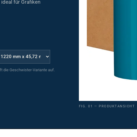
uft die Geschwister-Variante auf.
FIG. 01 — PRODUKTANSICHT