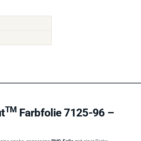
TM
t
Farbfolie 7125-96 –
 eine opake, gegossene
PVC-Folie
mit einer Dicke