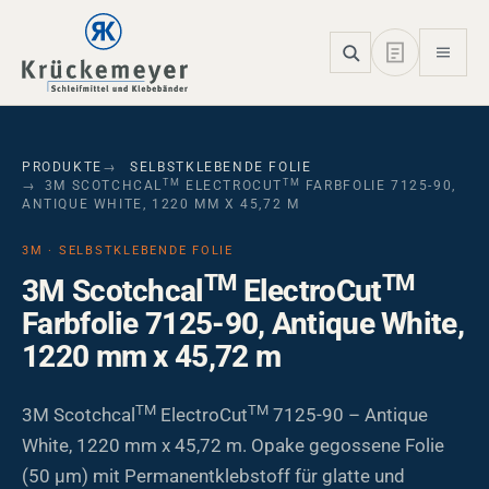
Skip to main navigation
Skip to main content
Skip to page footer
PRODUKTE
SELBSTKLEBENDE FOLIE
TM
TM
3M SCOTCHCAL
ELECTROCUT
FARBFOLIE 7125-90,
ANTIQUE WHITE, 1220 MM X 45,72 M
3M · SELBSTKLEBENDE FOLIE
TM
TM
3M Scotchcal
ElectroCut
Farbfolie 7125-90, Antique White,
1220 mm x 45,72 m
TM
TM
3M Scotchcal
ElectroCut
7125-90 – Antique
White, 1220 mm x 45,72 m. Opake gegossene Folie
(50 µm) mit Permanentklebstoff für glatte und