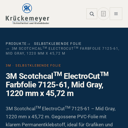
Skip to main navigation
Skip to main content
Skip to page footer
PRODUKTE
SELBSTKLEBENDE FOLIE
TM
TM
3M SCOTCHCAL
ELECTROCUT
FARBFOLIE 7125-61,
MID GRAY, 1220 MM X 45,72 M
3M · SELBSTKLEBENDE FOLIE
TM
TM
3M Scotchcal
ElectroCut
Farbfolie 7125-61, Mid Gray,
1220 mm x 45,72 m
TM
TM
3M Scotchcal
ElectroCut
7125-61 – Mid Gray,
1220 mm x 45,72 m. Gegossene PVC-Folie mit
klarem Permanentklebstoff, ideal für Grafiken und