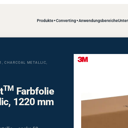
Produkte
Converting
Anwendungsbereiche
Unte
▼
▼
1, CHARCOAL METALLIC,
TM
t
Farbfolie
lic, 1220 mm
tallic – opake 50