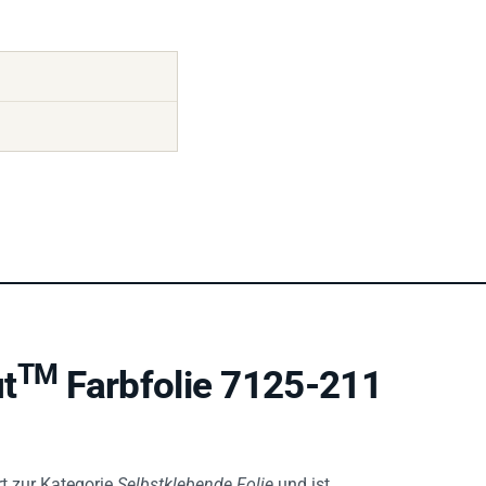
TM
t
Farbfolie 7125-211
t zur Kategorie
Selbstklebende Folie
und ist