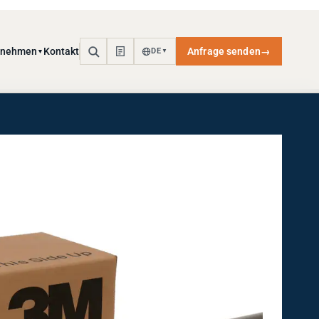
rnehmen
Kontakt
Anfrage senden
→
DE
▼
▼