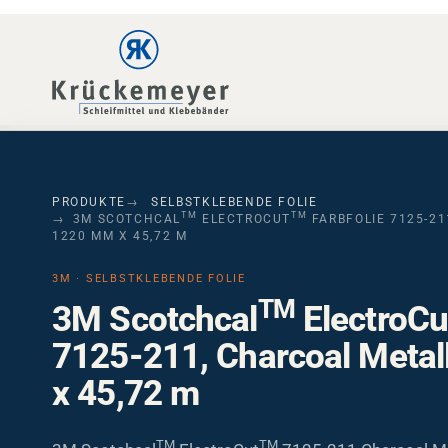
Skip to main navigation
Skip to main content
Skip to page footer
PRODUKTE
SELBSTKLEBENDE FOLIE
TM
TM
3M SCOTCHCAL
ELECTROCUT
FARBFOLIE 7125-21
1220 MM X 45,72 M
3M · SELBSTKLEBENDE FOLIE
TM
3M Scotchcal
ElectroCu
7125-211, Charcoal Metal
x 45,72 m
TM
TM
3M Scotchcal
ElectroCut
7125-211 Charcoal Me