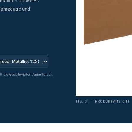
 Fahrzeuge und
uft die Geschwister-Variante auf.
FIG. 01 — PRODUKTANSICHT