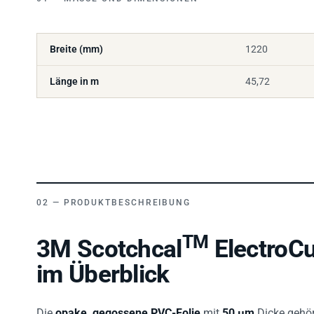
Breite (mm)
1220
Länge in m
45,72
PRODUKTBESCHREIBUNG
TM
3M Scotchcal
ElectroCu
im Überblick
Die
opake, gegossene PVC-Folie
mit
50 µm
Dicke gehör