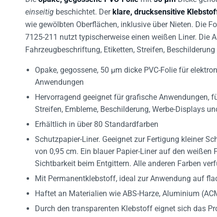
einseitig
beschichtet. Der
klare, drucksensitive Klebstof
wie gewölbten Oberflächen, inklusive über Nieten. Die 
7125-211 nutzt typischerweise einen weißen Liner. Di
Fahrzeugbeschriftung, Etiketten, Streifen, Beschilderu
Opake, gegossene, 50 µm dicke PVC-Folie für elektron
Anwendungen
Hervorragend geeignet für grafische Anwendungen, für
Streifen, Embleme, Beschilderung, Werbe-Displays 
Erhältlich in über 80 Standardfarben
Schutzpapier-Liner. Geeignet zur Fertigung kleiner Sc
von 0,95 cm. Ein blauer Papier-Liner auf den weißen 
Sichtbarkeit beim Entgittern. Alle anderen Farben ver
Mit Permanentklebstoff, ideal zur Anwendung auf fl
Haftet an Materialien wie ABS-Harze, Aluminium (ACM
Durch den transparenten Klebstoff eignet sich das Pr
Untergründen.