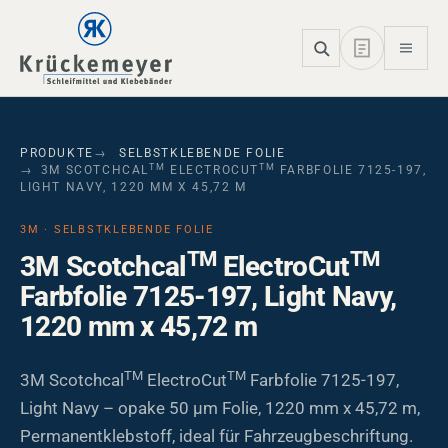
Skip to main navigation
Skip to main content
Skip to page footer
PRODUKTE
SELBSTKLEBENDE FOLIE
TM
TM
3M SCOTCHCAL
ELECTROCUT
FARBFOLIE 7125-197,
LIGHT NAVY, 1220 MM X 45,72 M
3M · SELBSTKLEBENDE FOLIE
TM
TM
3M Scotchcal
ElectroCut
Farbfolie 7125-197, Light Navy,
1220 mm x 45,72 m
TM
TM
3M Scotchcal
ElectroCut
Farbfolie 7125-197,
Light Navy – opake 50 µm Folie, 1220 mm x 45,72 m,
Permanentklebstoff, ideal für Fahrzeugbeschriftung.