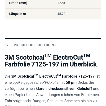
Breite (mm)
1220
Länge in m
45,72
PRODUKTBESCHREIBUNG
TM
TM
3M Scotchcal
ElectroCut
Farbfolie 7125-197 im Überblick
TM
TM
Die
3M Scotchcal
ElectroCut
Farbfolie 7125-197
ist
eine
opake gegossene PVC-Folie
mit
50 µm
Dicke. Sie
verfügt über einen
klaren, drucksensitiven Klebstoff
und
einen Papier-Liner. Anwendungen reichen von Emblemen,
Fahrzeugbeschriftungen, Schildern, Scheiben bis hin zu