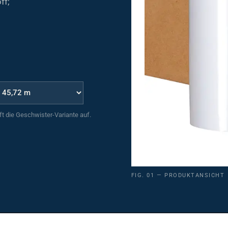
uft die Geschwister-Variante auf.
FIG. 01 — PRODUKTANSICHT