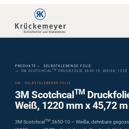
Skip to main navigation
Skip to main content
Skip to page footer
PRODUKTE
SELBSTKLEBENDE FOLIE
TM
3M SCOTCHCAL
DRUCKFOLIE 3650-10, WEISS, 1220 
3M · SELBSTKLEBENDE FOLIE
TM
3M Scotchcal
Druckfoli
Weiß, 1220 mm x 45,72 m
TM
3M Scotchcal
3650-10 – Weiße, dehnbare gegoss
(1220 mm x 45,72 m) mit dauerhafter Acrylatklebsto