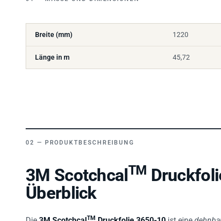
Breite (mm)
1220
Länge in m
45,72
PRODUKTBESCHREIBUNG
TM
3M Scotchcal
Druckfoli
Überblick
TM
Die
3M Scotchcal
Druckfolie 3650-10
ist eine
dehnbar