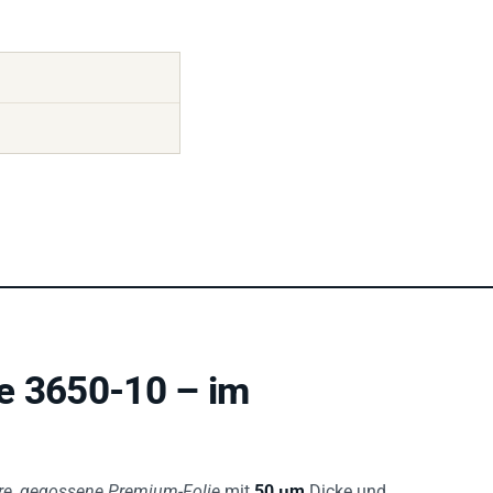
e 3650-10 – im
e, gegossene Premium-Folie
mit
50 µm
Dicke und