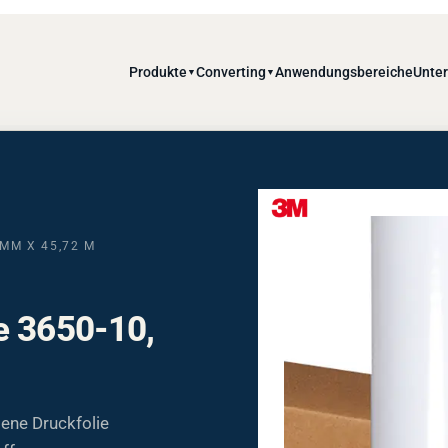
Produkte
Converting
Anwendungsbereiche
Unte
▼
▼
MM X 45,72 M
e 3650-10,
ene Druckfolie
ff;