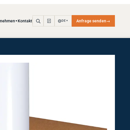
rnehmen
Kontakt
Anfrage senden
→
DE
▼
▼