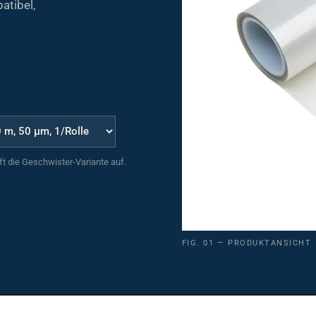
uft die Geschwister-Variante auf.
FIG. 01 — PRODUKTANSICHT