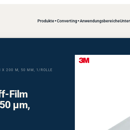
Produkte
Converting
Anwendungsbereiche
Unte
▼
▼
 X 200 M, 50 ΜM, 1/ROLLE
ff-Film
 50 µm,
atibel,