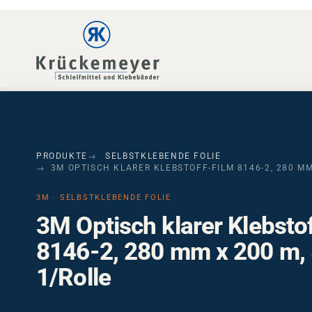
Skip to main navigation
Skip to main content
Skip to page footer
PRODUKTE
SELBSTKLEBENDE FOLIE
3M OPTISCH KLARER KLEBSTOFF-FILM 8146-2, 280 MM
3M · SELBSTKLEBENDE FOLIE
3M Optisch klarer Klebsto
8146-2, 280 mm x 200 m,
1/Rolle
3M Optisch klarer Klebstoff-Film 8146-2 – ITO-komp