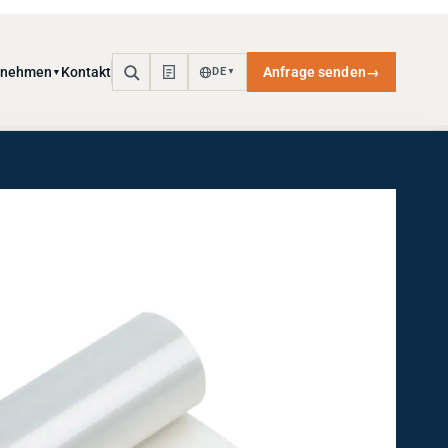
rnehmen
Kontakt
Anfrage senden
→
DE
▼
▼