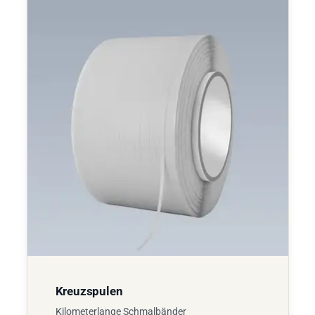
Kreuzspulen
Kilometerlange Schmalbänder