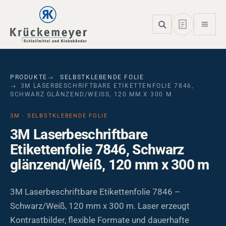
Skip to main navigation
Skip to main content
Skip to page footer
PRODUKTE
SELBSTKLEBENDE FOLIE
3M LASERBESCHRIFTBARE ETIKETTENFOLIE 7846,
SCHWARZ GLÄNZEND/WEISS, 120 MM X 300 M
3M · SELBSTKLEBENDE FOLIE
3M Laserbeschriftbare
Etikettenfolie 7846, Schwarz
glänzend/Weiß, 120 mm x 300 m
3M Laserbeschriftbare Etikettenfolie 7846 –
Schwarz/Weiß, 120 mm x 300 m. Laser erzeugt
Kontrastbilder, flexible Formate und dauerhafte