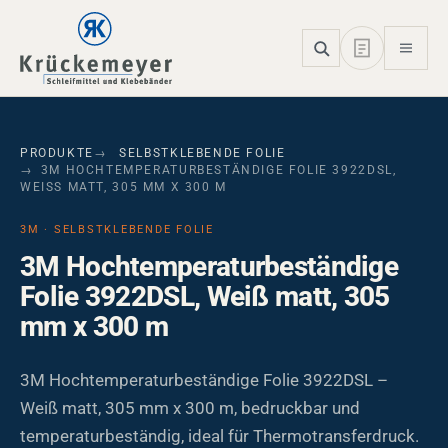
Skip to main navigation
Skip to main content
Skip to page footer
PRODUKTE
SELBSTKLEBENDE FOLIE
3M HOCHTEMPERATURBESTÄNDIGE FOLIE 3922DSL,
WEISS MATT, 305 MM X 300 M
3M · SELBSTKLEBENDE FOLIE
3M Hochtemperaturbeständige
Folie 3922DSL, Weiß matt, 305
mm x 300 m
3M Hochtemperaturbeständige Folie 3922DSL –
Weiß matt, 305 mm x 300 m, bedruckbar und
temperaturbeständig, ideal für Thermotransferdruck.