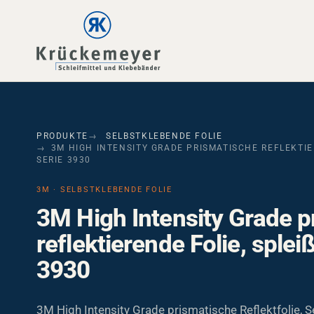
Skip to main navigation
Skip to main content
Skip to page footer
PRODUKTE
SELBSTKLEBENDE FOLIE
3M HIGH INTENSITY GRADE PRISMATISCHE REFLEKTIERE
ERIE 3930
3M · SELBSTKLEBENDE FOLIE
3M High Intensity Grade p
reflektierende Folie, spleiß
3930
3M High Intensity Grade prismatische Reflektfolie, 