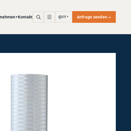
rnehmen
Kontakt
Anfrage senden
→
DE
▼
▼