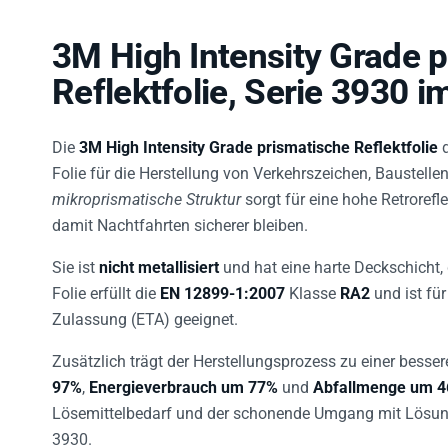
3M High Intensity Grade 
Reflektfolie, Serie 3930 i
Die
3M High Intensity Grade prismatische Reflektfolie
d
Folie für die Herstellung von Verkehrszeichen, Baustelle
mikroprismatische Struktur
sorgt für eine hohe Retrorefl
damit Nachtfahrten sicherer bleiben.
Sie ist
nicht metallisiert
und hat eine harte Deckschicht,
Folie erfüllt die
EN 12899-1:2007
Klasse
RA2
und ist fü
Zulassung (ETA) geeignet.
Zusätzlich trägt der Herstellungsprozess zu einer besse
97%
,
Energieverbrauch um 77%
und
Abfallmenge um 
Lösemittelbedarf und der schonende Umgang mit Lösungs
3930.