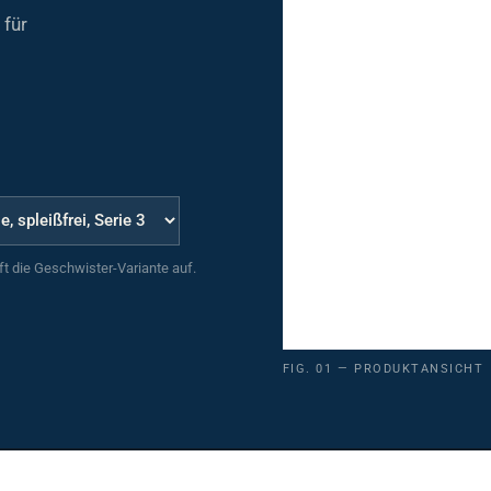
 für
uft die Geschwister-Variante auf.
FIG. 01 — PRODUKTANSICHT