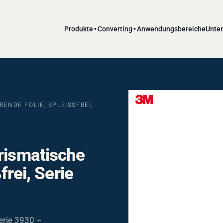
Produkte
Converting
Anwendungsbereiche
Unte
▼
▼
NDE FOLIE, SPLEISSFREI, S
rismatische
frei, Serie
Serie 3930 –