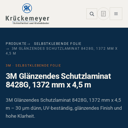
Skip to main navigation
Skip to main content
Skip to page footer
PRODUKTE
SELBSTKLEBENDE FOLIE
3M GLÄNZENDES SCHUTZLAMINAT 8428G, 1372 MM X
4,5 M
3M · SELBSTKLEBENDE FOLIE
3M Glänzendes Schutzlaminat
8428G, 1372 mm x 4,5 m
3M Glänzendes Schutzlaminat 8428G, 1372 mm x 4,5
m – 30 µm dünn, UV-beständig, glänzendes Finish und
hohe Klarheit.