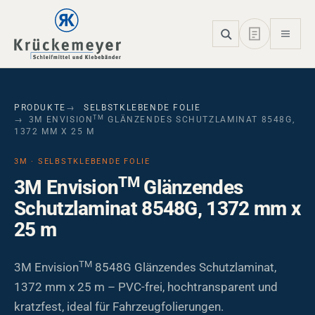
Skip to main navigation
Skip to main content
Skip to page footer
PRODUKTE
SELBSTKLEBENDE FOLIE
TM
3M ENVISION
GLÄNZENDES SCHUTZLAMINAT 8548G,
1372 MM X 25 M
3M · SELBSTKLEBENDE FOLIE
TM
3M Envision
Glänzendes
Schutzlaminat 8548G, 1372 mm x
25 m
TM
3M Envision
8548G Glänzendes Schutzlaminat,
1372 mm x 25 m – PVC-frei, hochtransparent und
kratzfest, ideal für Fahrzeugfolierungen.