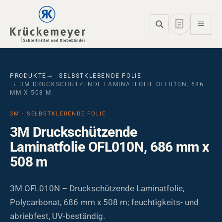
Skip to main navigation
Skip to main content
Skip to page footer
PRODUKTE
SELBSTKLEBENDE FOLIE
3M DRUCKSCHÜTZENDE LAMINATFOLIE OFL010N, 686
MM X 508 M
3M · SELBSTKLEBENDE FOLIE
3M Druckschützende
Laminatfolie OFL010N, 686 mm x
508 m
3M OFL010N – Druckschützende Laminatfolie,
Polycarbonat, 686 mm x 508 m; feuchtigkeits- und
abriebfest, UV-beständig.