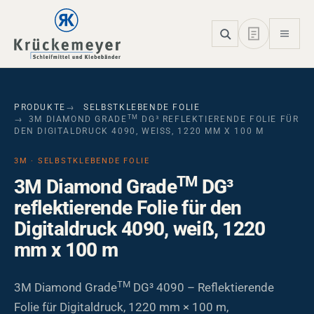
Skip to main navigation
Skip to main content
Skip to page footer
PRODUKTE
SELBSTKLEBENDE FOLIE
TM
3M DIAMOND GRADE
DG³ REFLEKTIERENDE FOLIE FÜR
DEN DIGITALDRUCK 4090, WEISS, 1220 MM X 100 M
3M · SELBSTKLEBENDE FOLIE
TM
3M Diamond Grade
DG³
reflektierende Folie für den
Digitaldruck 4090, weiß, 1220
mm x 100 m
TM
3M Diamond Grade
DG³ 4090 – Reflektierende
Folie für Digitaldruck, 1220 mm × 100 m,