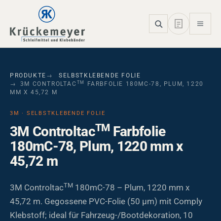
Skip to main navigation
Skip to main content
Skip to page footer
PRODUKTE
SELBSTKLEBENDE FOLIE
TM
3M CONTROLTAC
FARBFOLIE 180MC-78, PLUM, 1220
MM X 45,72 M
3M · SELBSTKLEBENDE FOLIE
TM
3M Controltac
Farbfolie
180mC-78, Plum, 1220 mm x
45,72 m
TM
3M Controltac
180mC-78 – Plum, 1220 mm x
45,72 m. Gegossene PVC-Folie (50 µm) mit Comply
Klebstoff; ideal für Fahrzeug-/Bootdekoration, 10